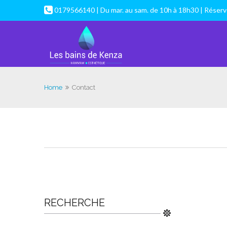
0179566140 | Du mar. au sam. de 10h à 18h30 | Réser
Home
Contact
RECHERCHE