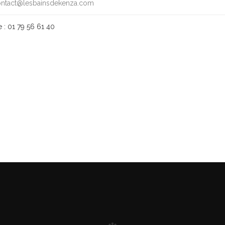
ntact@lesbainsdekenza.com
 : 01 79 56 61 40