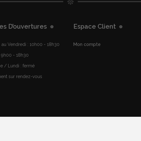
es D’ouvertures
Espace Client
au Vendredi : 10h00 - 18h30
Mon compte
 9h00 - 18h30
 / Lundi : fermé
nt sur rendez-vous