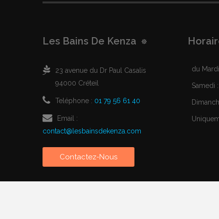
Les Bains De Kenza
Horair
du Mardi 
23 avenue du Dr Paul Casalis
94000 Créteil
Samedi :
Teléphone :
01 79 56 61 40
Dimanche
Email :
Uniqueme
contact@lesbainsdekenza.com
Contactez-Nous
Copyright © 2017 Les Bains de Kenza | réalisé par
Realized