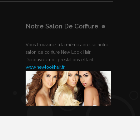
Notre Salon De Coiffure
Vous trouverez à la même adresse notre
salon de coiffure New Look Hair.
Découvrez nos prestations et tarifs :
www.newlookhair.fr
Mentions légales
Conditions générales de ventes