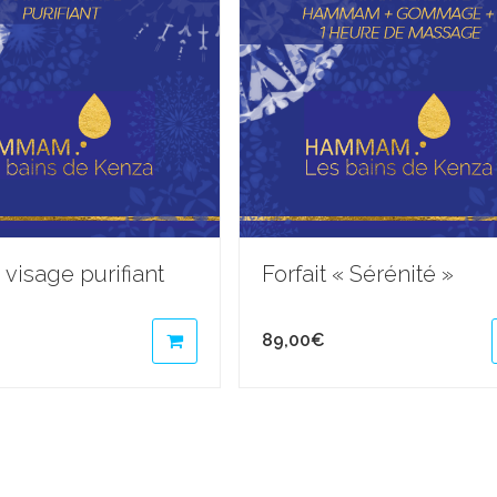
 visage purifiant
Forfait « Sérénité »
89,00
€