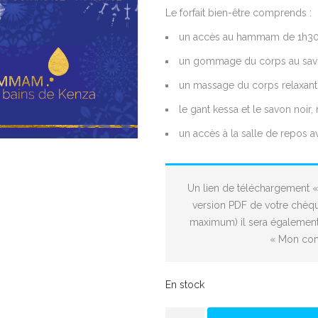
Le forfait bien-être comprends :
un accès au hammam de 1h3
un gommage du corps au savon
un massage du corps relaxant
le gant kessa et le savon noi
un accès à la salle de repos av
Un lien de téléchargement «
version PDF de votre chèqu
maximum) il sera également 
« Mon comp
En stock
quantité