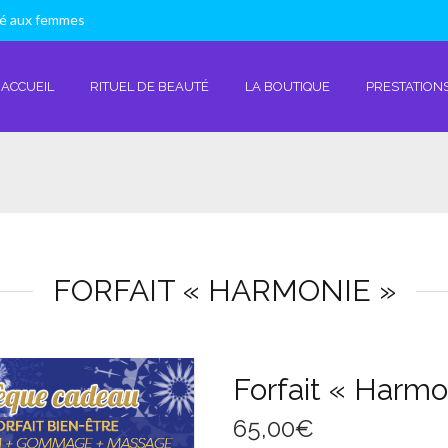
vé aux femmes
ACCUEIL
RITUEL DE BEAUTÉ
LA BOUTIQUE
PRESTATIONS
FORFAIT « HARMONIE »
Forfait « Harmo
65,00
€