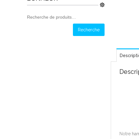
Recherche
pour :
Recherche
Descript
Descri
Notre ha