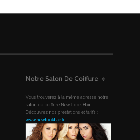
Notre Salon De Coiffure
Vous trouverez à la même adresse notre
salon de coiffure New Look Hair.
Découvrez nos prestations et tarifs :
www.newlookhair.fr