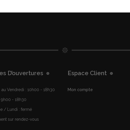
es D’ouvertures
Espace Client
au Vendredi : 10h00 - 18h30
Mon compte
 9h00 - 18h30
 / Lundi : fermé
nt sur rendez-vous