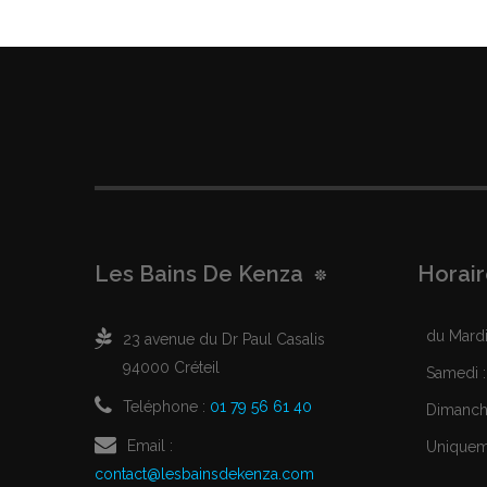
Les Bains De Kenza
Horair
du Mardi 
23 avenue du Dr Paul Casalis
94000 Créteil
Samedi :
Teléphone :
01 79 56 61 40
Dimanche
Email :
Uniqueme
contact@lesbainsdekenza.com