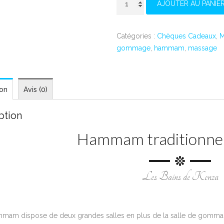
AJOUTER AU PANIE
de
Forfait
"Harmonie"
Catégories :
Chèques Cadeaux
,
M
gommage
,
hammam
,
massage
ion
Avis (0)
ption
Hammam traditionnel
Les Bains de Kenza
mmam dispose de deux grandes salles en plus de la salle de gomma